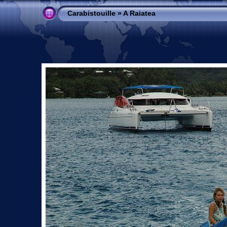
Carabistouille
»
A Raiatea