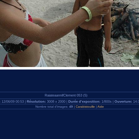
RaiateaannifClement 053 (5)
:
12/06/09 00:53 |
Résolution:
3008 x 2000 |
Durée d'exposition:
1/800s |
Ouverture:
14.
Nombre total d'images:
49
|
Carabistouille
|
Aide