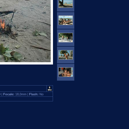
0 |
Focale:
18,0mm |
Flash:
No