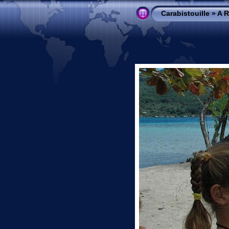
Carabistouille
»
A R