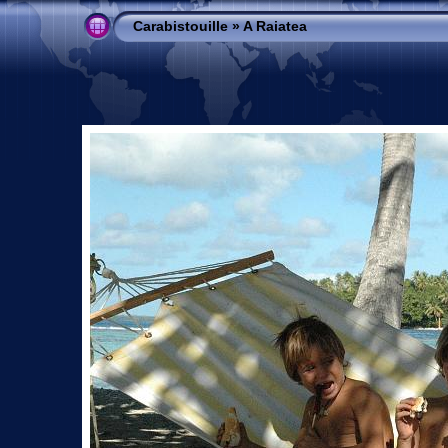
Carabistouille
»
A Raiatea