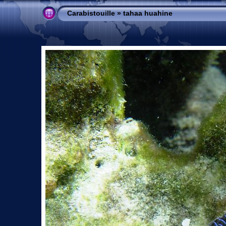
Carabistouille
»
tahaa huahine