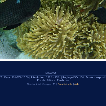
Tahaa 025
T |
Date:
20/06/09 23:59 |
Résolution:
2272 x 1704 |
Réglage ISO:
100 |
Durée d'exposit
Focale:
8,0mm |
Flash:
No
Nombre total d'images:
61
|
Carabistouille
|
Aide