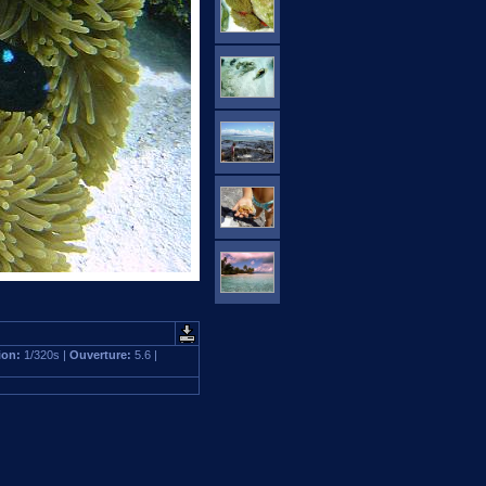
ion:
1/320s |
Ouverture:
5.6 |