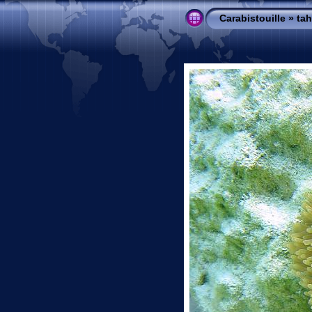
Carabistouille
»
ta