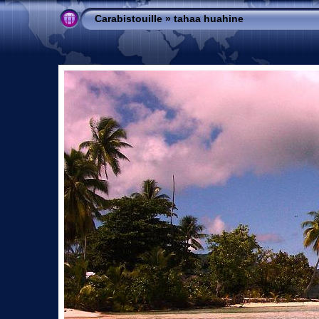
Carabistouille
»
tahaa huahine