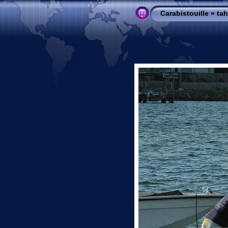
Carabistouille
»
ta