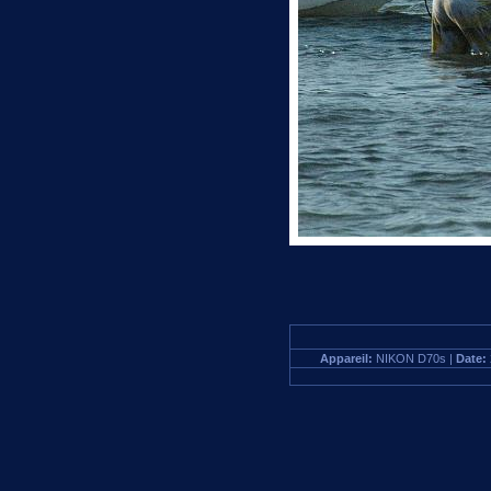
Appareil:
NIKON D70s |
Date: