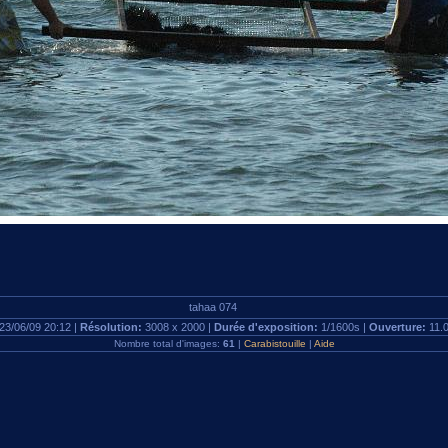
tahaa 074
23/06/09 20:12 |
Résolution:
3008 x 2000 |
Durée d'exposition:
1/1600s |
Ouverture:
11.
Nombre total d'images:
61
|
Carabistouille
|
Aide