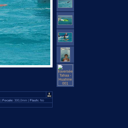
 |
Focale:
300,0mm |
Flash:
No