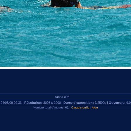
tahaa 095
:
24/06/09 02:33 |
Résolution:
3008 x 2000 |
Durée d'exposition:
1/2500s |
Ouverture:
9.0
Nombre total d'images:
61
|
Carabistouille
|
Aide