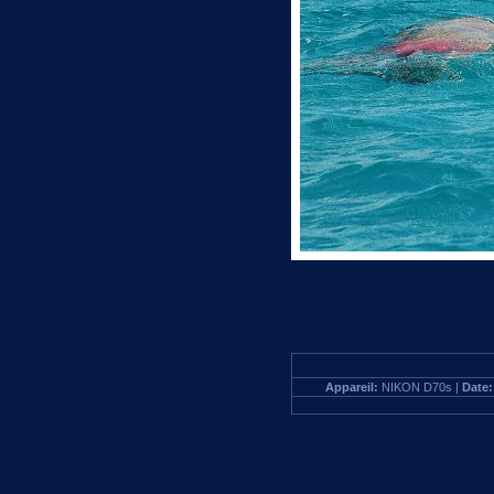
Appareil:
NIKON D70s |
Date