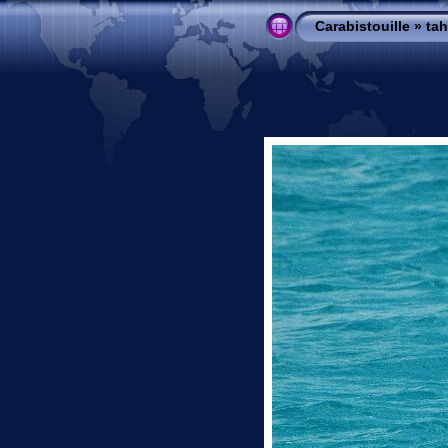
Carabistouille
»
ta