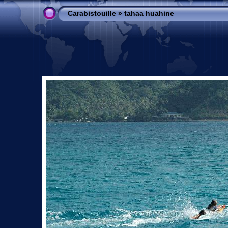
Carabistouille
»
tahaa huahine