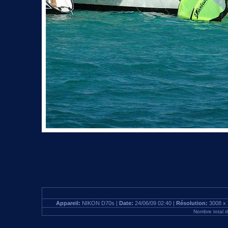
Appareil:
NIKON D70s |
Date:
24/06/09 02:40 |
Résolution:
3008 x 
Nombre total 