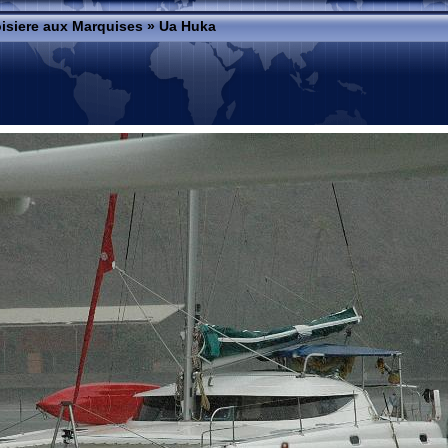
isiere aux Marquises
»
Ua Huka