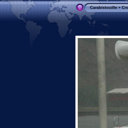
Carabistouille
»
Cro